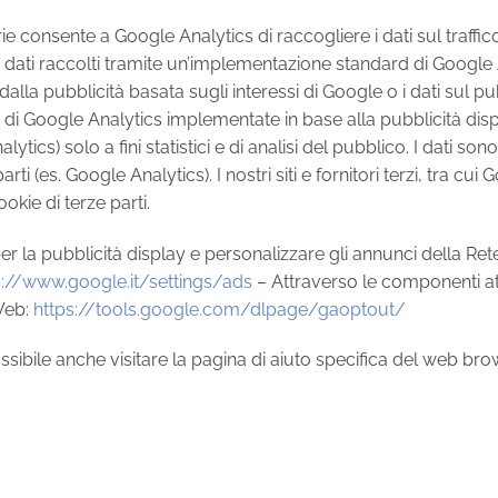
rie consente a Google Analytics di raccogliere i dati sul traffico
 ai dati raccolti tramite un’implementazione standard di Google 
dalla pubblicità basata sugli interessi di Google o i dati sul pub
ni di Google Analytics implementate in base alla pubblicità disp
lytics) solo a fini statistici e di analisi del pubblico. I dati 
ti (es. Google Analytics). I nostri siti e fornitori terzi, tra cui
okie di terze parti.
er la pubblicità display e personalizzare gli annunci della Re
s://www.google.it/settings/ads
– Attraverso le componenti at
 Web:
https://tools.google.com/dlpage/gaoptout/
ssibile anche visitare la pagina di aiuto specifica del web brow