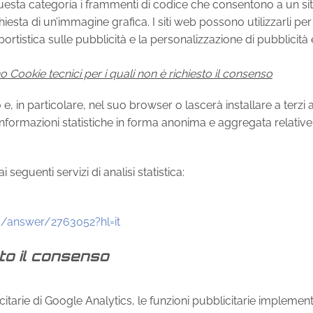
questa categoria i frammenti di codice che consentono a un sit
esta di un’immagine grafica. I siti web possono utilizzarli per dive
eportistica sulle pubblicità e la personalizzazione di pubblicità 
o Cookie tecnici per i quali non è richiesto il consenso
o e, in particolare, nel suo browser o lascerà installare a terz
 informazioni statistiche in forma anonima e aggregata relative
ai seguenti servizi di analisi statistica:
s/answer/2763052?hl=it
sto il consenso
licitarie di Google Analytics, le funzioni pubblicitarie implemen