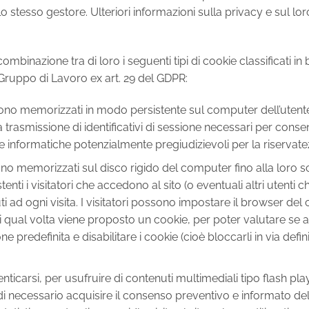
o stesso gestore. Ulteriori informazioni sulla privacy e sul lor
mbinazione tra di loro i seguenti tipi di cookie classificati in
Gruppo di Lavoro ex art. 29 del GDPR:
ono memorizzati in modo persistente sul computer dell’utente
 trasmissione di identificativi di sessione necessari per consen
che informatiche potenzialmente pregiudizievoli per la riservate
no memorizzati sul disco rigido del computer fino alla loro 
istenti i visitatori che accedono al sito (o eventuali altri ute
d ogni visita. I visitatori possono impostare il browser del 
gni qual volta viene proposto un cookie, per poter valutare se 
redefinita e disabilitare i cookie (cioè bloccarli in via defini
tenticarsi, per usufruire di contenuti multimediali tipo flash pl
i necessario acquisire il consenso preventivo e informato dell