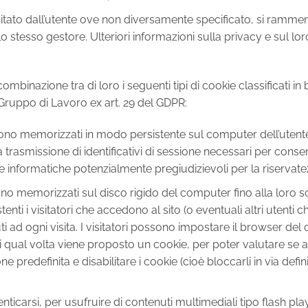
isitato dall’utente ove non diversamente specificato, si ramme
o stesso gestore. Ulteriori informazioni sulla privacy e sul lor
mbinazione tra di loro i seguenti tipi di cookie classificati in
Gruppo di Lavoro ex art. 29 del GDPR:
ono memorizzati in modo persistente sul computer dell’utente
 trasmissione di identificativi di sessione necessari per consen
che informatiche potenzialmente pregiudizievoli per la riservate
no memorizzati sul disco rigido del computer fino alla loro 
istenti i visitatori che accedono al sito (o eventuali altri ute
d ogni visita. I visitatori possono impostare il browser del 
gni qual volta viene proposto un cookie, per poter valutare se 
redefinita e disabilitare i cookie (cioè bloccarli in via defini
tenticarsi, per usufruire di contenuti multimediali tipo flash pl