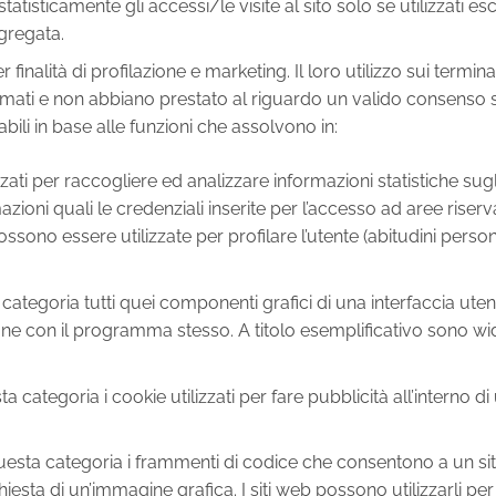
statisticamente gli accessi/le visite al sito solo se utilizzati e
ggregata.
er finalità di profilazione e marketing. Il loro utilizzo sui termin
ati e non abbiano prestato al riguardo un valido consenso sec
bili in base alle funzioni che assolvono in:
izzati per raccogliere ed analizzare informazioni statistiche sugl
azioni quali le credenziali inserite per l’accesso ad aree riserva
sono essere utilizzate per profilare l’utente (abitudini personali, 
a categoria tutti quei componenti grafici di una interfaccia u
razione con il programma stesso. A titolo esemplificativo sono w
sta categoria i cookie utilizzati per fare pubblicità all’interno 
questa categoria i frammenti di codice che consentono a un sit
esta di un’immagine grafica. I siti web possono utilizzarli per dive