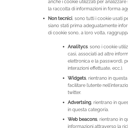
anche i cookie utilizzati per analizzare 
la raccolta di informazioni in forma a
Non tecnici
, sono tutti i cookie usati p
siano stati prima adeguatamente inform
di cookie sono, a loro volta, raggruppa
Analitycs
. sono i cookie util
casi, associati ad altre inform
elettronica e la password), pos
interazioni effettuate, ecc.).
Widgets
, rientrano in quest
facilitare l’utente nell’inte
twitter.
Advertsing
, rientrano in que
in questa categoria.
Web beacons
, rientrano in 
informazioni attraverso la richi