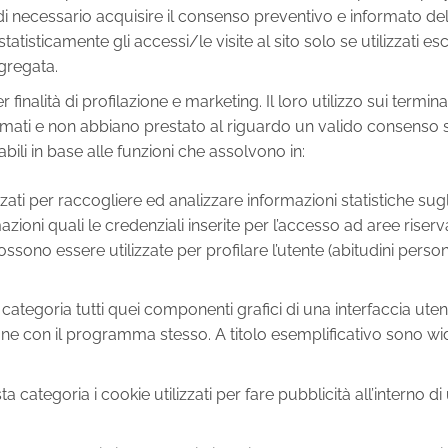
i necessario acquisire il consenso preventivo e informato dell
statisticamente gli accessi/le visite al sito solo se utilizzati e
ggregata.
er finalità di profilazione e marketing. Il loro utilizzo sui termin
ati e non abbiano prestato al riguardo un valido consenso sec
bili in base alle funzioni che assolvono in:
izzati per raccogliere ed analizzare informazioni statistiche sugl
azioni quali le credenziali inserite per l’accesso ad aree riserva
sono essere utilizzate per profilare l’utente (abitudini personali, 
a categoria tutti quei componenti grafici di una interfaccia u
razione con il programma stesso. A titolo esemplificativo sono w
sta categoria i cookie utilizzati per fare pubblicità all’interno 