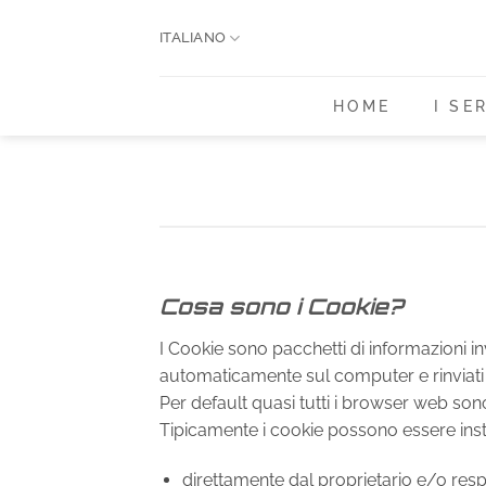
Salta
ai
ITALIANO
contenuti
HOME
I SE
Cosa sono i Cookie?
I Cookie sono pacchetti di informazioni in
automaticamente sul computer e rinviati
Per default quasi tutti i browser web so
Tipicamente i cookie possono essere insta
direttamente dal proprietario e/o resp